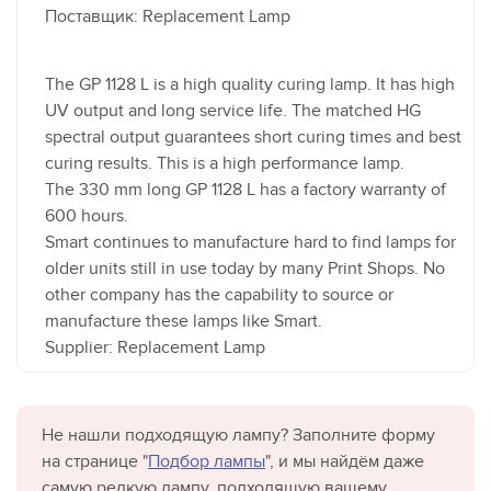
Поставщик: Replacement Lamp
The GP 1128 L is a high quality curing lamp. It has high
UV output and long service life. The matched HG
spectral output guarantees short curing times and best
curing results. This is a high performance lamp.
The 330 mm long GP 1128 L has a factory warranty of
600 hours.
Smart continues to manufacture hard to find lamps for
older units still in use today by many Print Shops. No
other company has the capability to source or
manufacture these lamps like Smart.
Supplier: Replacement Lamp
Не нашли подходящую лампу? Заполните форму
на странице "
Подбор лампы
", и мы найдём даже
самую редкую лампу, подходящую вашему