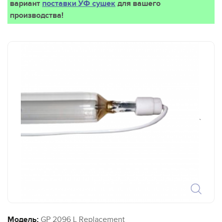
вариант
поставки УФ сушек
для вашего
производства!
`
Модель:
GP 2096 L Replacement