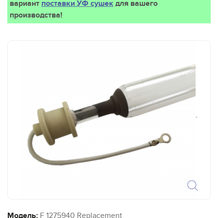
вариант
поставки УФ сушек
для вашего
производства!
`
Модель:
F 1275940 Replacement