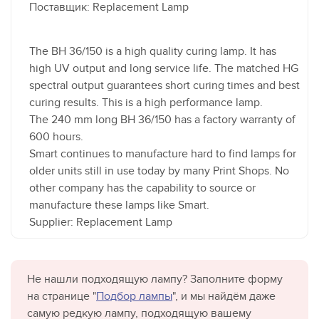
Поставщик: Replacement Lamp
The BH 36/150 is a high quality curing lamp. It has
high UV output and long service life. The matched HG
spectral output guarantees short curing times and best
curing results. This is a high performance lamp.
The 240 mm long BH 36/150 has a factory warranty of
600 hours.
Smart continues to manufacture hard to find lamps for
older units still in use today by many Print Shops. No
other company has the capability to source or
manufacture these lamps like Smart.
Supplier: Replacement Lamp
Не нашли подходящую лампу? Заполните форму
на странице "
Подбор лампы
", и мы найдём даже
самую редкую лампу, подходящую вашему