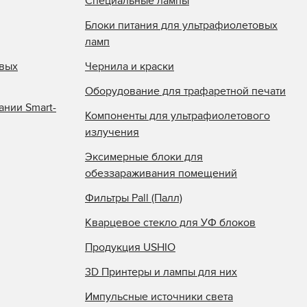
Специальные лампы
Блоки питания для ультрафиолетовых
ламп
овых
Чернила и краски
Оборудование для трафаретной печати
ании Smart-
Компоненты для ультрафиолетового
излучения
Эксимерные блоки для
обеззараживания помещений
Фильтры Pall (Палл)
Кварцевое стекло для УФ блоков
Продукция USHIO
3D Принтеры и лампы для них
Импульсные источники света