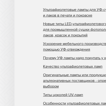
Ультрафиолетовые лампы для УФ-с
и лаков в печати и покраске
Новые типы LED-ультрафиолетовог
для промышленной сушки фотопо
лаков, красок и покрытий
Ускорение мебельного производств
помощью УФ-отверждения
Почему УФ лампы надо покупать у 
Качество ультрафиолетовых ламп
Оригинальные лампы или продукци
альтернативных поставщиков - опр
выбором
Типы цоколей UV-ламп
Особенности ультрафиолетовых ла