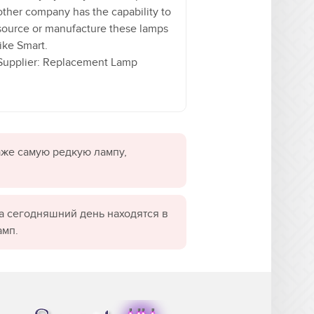
other company has the capability to
source or manufacture these lamps
like Smart.
Supplier: Replacement Lamp
даже самую редкую лампу,
а сегодняшний день находятся в
амп.