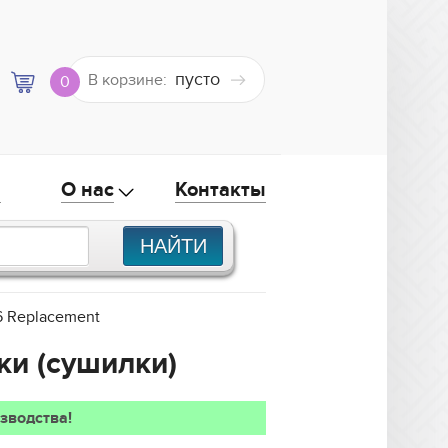
пусто
В корзине:
0
а
О нас
Контакты
6 Replacement
ки (сушилки)
зводства!