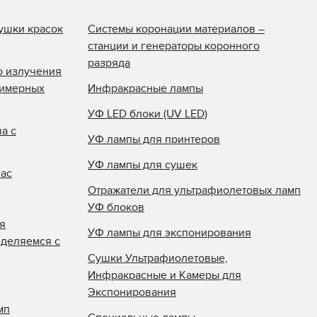
ушки красок
Системы коронации материалов –
станции и генераторы коронного
разряда
о излучения
лимерных
Инфракрасные лампы
УФ LED блоки (UV LED)
а с
УФ лампы для принтеров
УФ лампы для сушек
нас
Отражатели для ультрафиолетовых ламп
УФ блоков
я
УФ лампы для экспонирования
еделяемся с
Сушки Ультрафиолетовые,
Инфракрасные и Камеры для
Экспонирования
мп