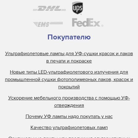
Покупателю
Ультрафиолетовые лампы для УФ-сушки красок и лаков
в печати и покраске
Новые типы LED-ультрафиолетового излучения для
промышленной сушки фотополимерных лаков, красок и
покрытий
Ускорение мебельного производства с помощью УФ-
отверждения
Почему УФ лампы надо покупать у нас
Качество ультрафиолетовых ламп