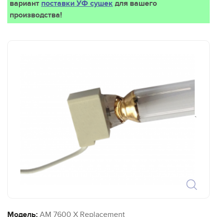
вариант
поставки УФ сушек
для вашего
производства!
`
Модель:
AM 7600 X Replacement