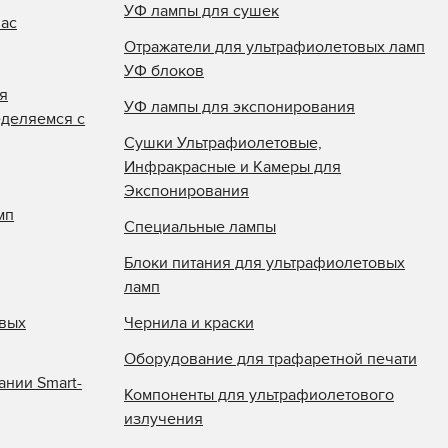
УФ лампы для сушек
нас
Отражатели для ультрафиолетовых ламп
УФ блоков
я
УФ лампы для экспонирования
еделяемся с
Сушки Ультрафиолетовые,
Инфракрасные и Камеры для
Экспонирования
мп
Специальные лампы
Блоки питания для ультрафиолетовых
ламп
овых
Чернила и краски
Оборудование для трафаретной печати
ании Smart-
Компоненты для ультрафиолетового
излучения