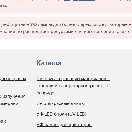
нию!
 дефицитные УФ лампы для более старых систем, которые н
омпания не располагает ресурсами для изготовления таких л
Каталог
ушки красок
Системы коронации материалов –
станции и генераторы коронного
разряда
о излучения
лимерных
Инфракрасные лампы
УФ LED блоки (UV LED)
а с
УФ лампы для принтеров