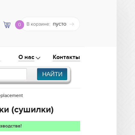
пусто
В корзине:
0
а
О нас
Контакты
eplacement
ки (сушилки)
зводства!