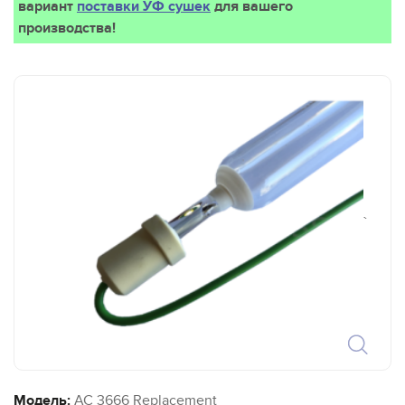
вариант
поставки УФ сушек
для вашего
производства!
`
Модель:
AC 3666 Replacement