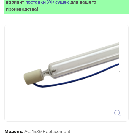
вариант
поставки УФ сушек
для вашего
производства!
`
Модель:
AC-1539 Replacement