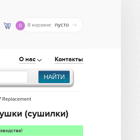
пусто
В корзине:
0
а
О нас
Контакты
7 Replacement
сушки (сушилки)
зводства!