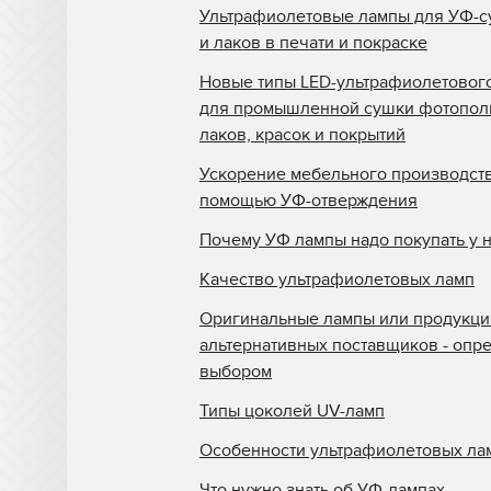
Ультрафиолетовые лампы для УФ-с
и лаков в печати и покраске
Новые типы LED-ультрафиолетовог
для промышленной сушки фотопо
лаков, красок и покрытий
Ускорение мебельного производств
помощью УФ-отверждения
Почему УФ лампы надо покупать у 
Качество ультрафиолетовых ламп
Оригинальные лампы или продукци
альтернативных поставщиков - опр
выбором
Типы цоколей UV-ламп
Особенности ультрафиолетовых ла
Что нужно знать об УФ-лампах