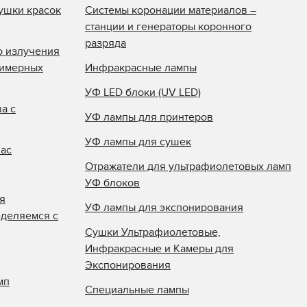
ушки красок
Системы коронации материалов –
станции и генераторы коронного
разряда
о излучения
лимерных
Инфракрасные лампы
УФ LED блоки (UV LED)
а с
УФ лампы для принтеров
УФ лампы для сушек
нас
Отражатели для ультрафиолетовых ламп
УФ блоков
я
УФ лампы для экспонирования
еделяемся с
Сушки Ультрафиолетовые,
Инфракрасные и Камеры для
Экспонирования
мп
Специальные лампы