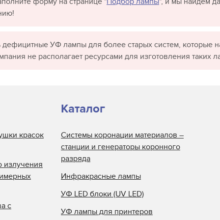
полните форму на странице "
Подбор лампы
", и мы найдём 
нию!
 дефицитные УФ лампы для более старых систем, которые н
омпания не располагает ресурсами для изготовления таких л
Каталог
ушки красок
Системы коронации материалов –
станции и генераторы коронного
разряда
о излучения
лимерных
Инфракрасные лампы
УФ LED блоки (UV LED)
а с
УФ лампы для принтеров