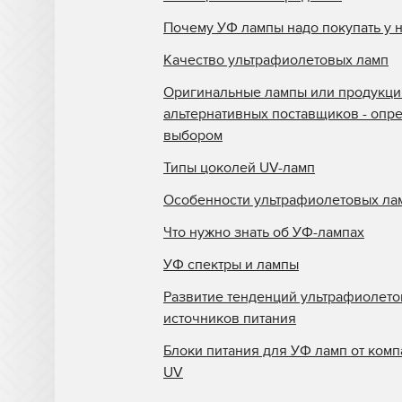
Почему УФ лампы надо покупать у 
Качество ультрафиолетовых ламп
Оригинальные лампы или продукци
альтернативных поставщиков - опр
выбором
Типы цоколей UV-ламп
Особенности ультрафиолетовых ла
Что нужно знать об УФ-лампах
УФ спектры и лампы
Развитие тенденций ультрафиолет
источников питания
Блоки питания для УФ ламп от комп
UV