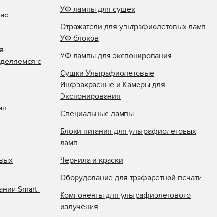
УФ лампы для сушек
нас
Отражатели для ультрафиолетовых ламп
УФ блоков
я
УФ лампы для экспонирования
еделяемся с
Сушки Ультрафиолетовые,
Инфракрасные и Камеры для
Экспонирования
мп
Специальные лампы
Блоки питания для ультрафиолетовых
ламп
овых
Чернила и краски
Оборудование для трафаретной печати
ании Smart-
Компоненты для ультрафиолетового
излучения