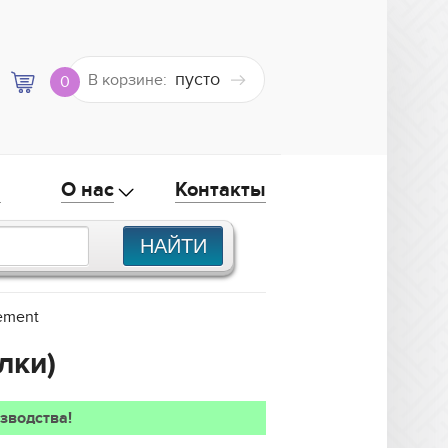
пусто
В корзине:
0
а
О нас
Контакты
ement
лки)
зводства!