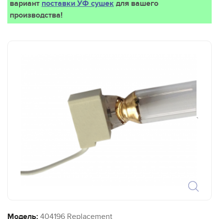
вариант
поставки УФ сушек
для вашего
производства!
`
Модель:
404196 Replacement