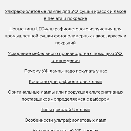
Ультрафиолетовые лампы для УФ-сушки красок и лаков
в печати и покраске
Новые типы LED-ультрафиолетового излучения для
промышленной сушки фотополимерных лаков, красок и
покрытий
Ускорение мебельного производства с помощью УФ-
отверждения
Почему УФ лампы надо покупать у нас
Качество ультрафиолетовых ламп
Оригинальные лампы или продукция альтернативных
поставщиков - определяемся с выбором
Типы цоколей UV-ламп
Особенности ультрафиолетовых ламп
Что нужно знать об УФ-лампах