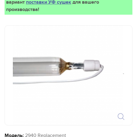
вариант
поставки УФ сушек
для вашего
производства!
`
Модель:
2940 Replacement