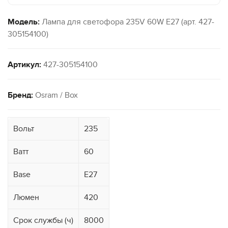
Модель:
Лампа для светофора 235V 60W E27 (арт. 427-
305154100)
Артикул:
427-305154100
Бренд:
Osram / Box
Вольт
235
Ватт
60
Base
E27
Люмен
420
Срок службы (ч)
8000