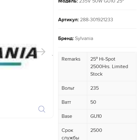
Модель:
235V 50W GU10 25º
Артикул:
288-301921233
Бренд:
Sylvania
`
Remarks
25º Hi-Spot
2500Hrs. Limited
Stock
Вольт
235
Ватт
50
Base
GU10
Срок
2500
службы