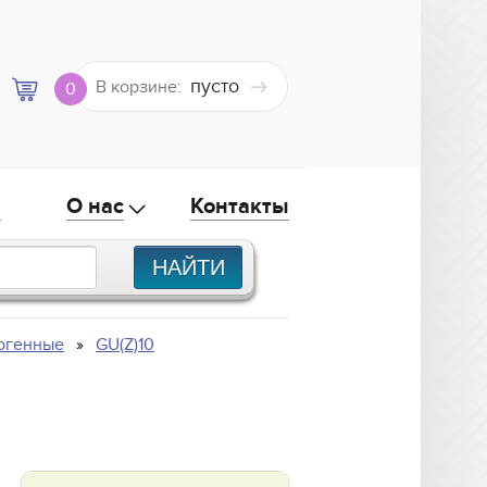
пусто
В корзине:
0
а
О нас
Контакты
огенные
GU(Z)10