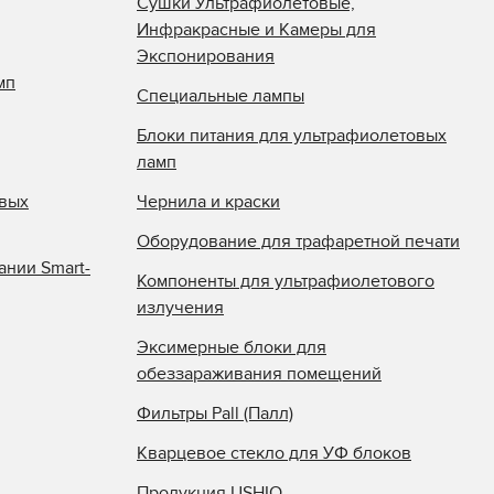
Сушки Ультрафиолетовые,
Инфракрасные и Камеры для
Экспонирования
мп
Специальные лампы
Блоки питания для ультрафиолетовых
ламп
овых
Чернила и краски
Оборудование для трафаретной печати
ании Smart-
Компоненты для ультрафиолетового
излучения
Эксимерные блоки для
обеззараживания помещений
Фильтры Pall (Палл)
Кварцевое стекло для УФ блоков
Продукция USHIO