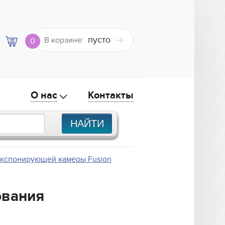
пусто
В корзине:
0
а
О нас
Контакты
экспонирующей камеры Fusion
ования