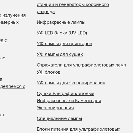
станции и генераторы коронного
разряда
о излучения
лимерных
Инфракрасные лампы
УФ LED блоки (UV LED)
а с
УФ лампы для принтеров
УФ лампы для сушек
нас
Отражатели для ультрафиолетовых ламп
УФ блоков
я
УФ лампы для экспонирования
еделяемся с
Сушки Ультрафиолетовые,
Инфракрасные и Камеры для
Экспонирования
мп
Специальные лампы
Блоки питания для ультрафиолетовых