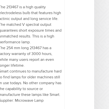
The 213467 is a high quality
electrodeless bulb that features high
actinic output and long service life.
The matched V spectral output
guarantees short exposure times and
unmatched results. This is a high
performance lamp.
The 254 mm long 213467 has a
factory warranty of 3000 hours,
while many users report an even
longer lifetime.
Smart continues to manufacture hard
to find lamps for older machines still
in use todays. No other company has
the capability to source or
manufacture these lamps like Smart.
Supplier: Microwave Lamp