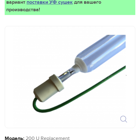
вариант
поставки УФ сушек
для вашего
производства!
`
Модель:
200 U Replacement