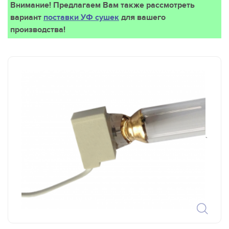
Внимание! Предлагаем Вам также рассмотреть
вариант
поставки УФ сушек
для вашего
производства!
`