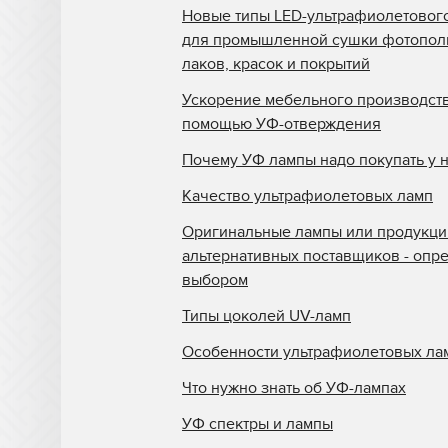
Новые типы LED-ультрафиолетовог
для промышленной сушки фотопо
лаков, красок и покрытий
Ускорение мебельного производств
помощью УФ-отверждения
Почему УФ лампы надо покупать у 
Качество ультрафиолетовых ламп
Оригинальные лампы или продукци
альтернативных поставщиков - опр
выбором
Типы цоколей UV-ламп
Особенности ультрафиолетовых ла
Что нужно знать об УФ-лампах
УФ спектры и лампы