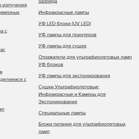
разряда
о излучения
лимерных
Инфракрасные лампы
УФ LED блоки (UV LED)
а с
УФ лампы для принтеров
УФ лампы для сушек
нас
Отражатели для ультрафиолетовых ламп
УФ блоков
я
УФ лампы для экспонирования
еделяемся с
Сушки Ультрафиолетовые,
Инфракрасные и Камеры для
Экспонирования
мп
Специальные лампы
Блоки питания для ультрафиолетовых
ламп