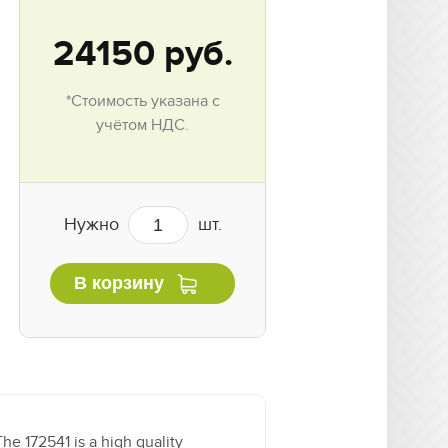
24150
руб.
*Стоимость указана с
учётом НДС.
Нужно
шт.
В корзину
The 172541 is a high quality