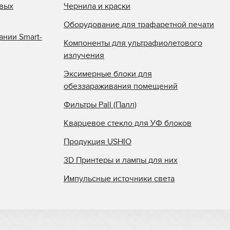
овых
Чернила и краски
Оборудование для трафаретной печати
ании Smart-
Компоненты для ультрафиолетового
излучения
Эксимерные блоки для
обеззараживания помещений
Фильтры Pall (Палл)
Кварцевое стекло для УФ блоков
Продукция USHIO
3D Принтеры и лампы для них
Импульсные источники света