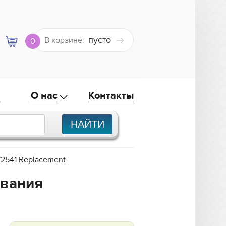
пусто
В корзине:
0
а
О нас
Контакты
72541 Replacement
ования