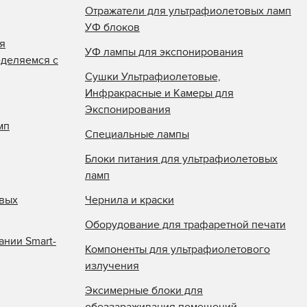
Отражатели для ультрафиолетовых ламп
УФ блоков
я
УФ лампы для экспонирования
еделяемся с
Сушки Ультрафиолетовые,
Инфракрасные и Камеры для
Экспонирования
мп
Специальные лампы
Блоки питания для ультрафиолетовых
ламп
овых
Чернила и краски
Оборудование для трафаретной печати
ании Smart-
Компоненты для ультрафиолетового
излучения
Эксимерные блоки для