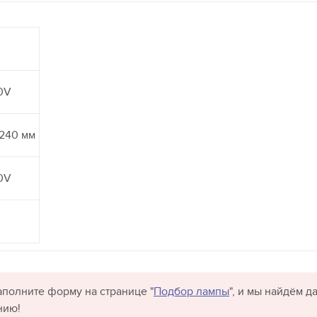
0V
240 мм
0V
полните форму на странице "
Подбор лампы
", и мы найдём 
нию!