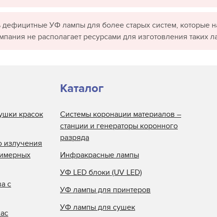
 дефицитные УФ лампы для более старых систем, которые н
омпания не располагает ресурсами для изготовления таких л
Каталог
ушки красок
Системы коронации материалов –
станции и генераторы коронного
разряда
о излучения
лимерных
Инфракрасные лампы
УФ LED блоки (UV LED)
а с
УФ лампы для принтеров
УФ лампы для сушек
нас