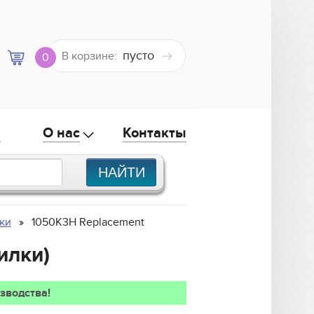
пусто
В корзине:
0
а
О нас
Контакты
ки
1050K3H Replacement
илки)
зводства!