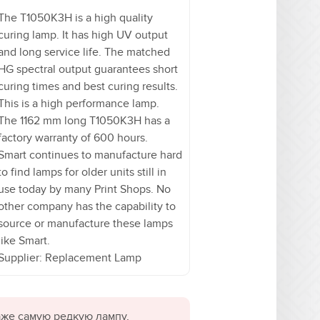
The T1050K3H is a high quality
curing lamp. It has high UV output
and long service life. The matched
HG spectral output guarantees short
curing times and best curing results.
This is a high performance lamp.
The 1162 mm long T1050K3H has a
factory warranty of 600 hours.
Smart continues to manufacture hard
to find lamps for older units still in
use today by many Print Shops. No
other company has the capability to
source or manufacture these lamps
like Smart.
Supplier: Replacement Lamp
даже самую редкую лампу,