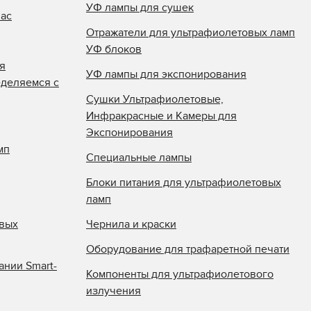
УФ лампы для сушек
нас
Отражатели для ультрафиолетовых ламп
УФ блоков
я
УФ лампы для экспонирования
еделяемся с
Сушки Ультрафиолетовые,
Инфракрасные и Камеры для
Экспонирования
мп
Специальные лампы
Блоки питания для ультрафиолетовых
ламп
овых
Чернила и краски
Оборудование для трафаретной печати
ании Smart-
Компоненты для ультрафиолетового
излучения