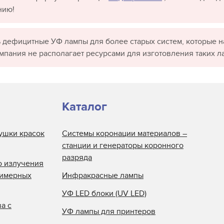
нию!
 дефицитные УФ лампы для более старых систем, которые н
омпания не располагает ресурсами для изготовления таких л
Каталог
ушки красок
Системы коронации материалов –
станции и генераторы коронного
разряда
о излучения
лимерных
Инфракрасные лампы
УФ LED блоки (UV LED)
а с
УФ лампы для принтеров