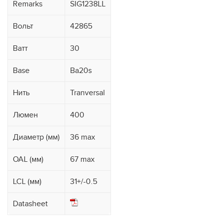
Remarks
SIG1238LL
Вольт
42865
Ватт
30
Base
Ba20s
Нить
Tranversal
Люмен
400
Диаметр (мм)
36 max
OAL (мм)
67 max
LCL (мм)
31+/-0.5
Datasheet